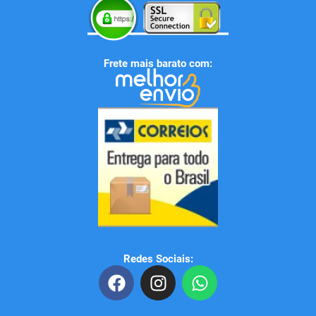
Frete mais barato com:
Redes Sociais:
F
I
W
a
n
h
c
s
a