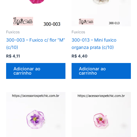
Fuxicos
Fuxicos
300-003 – Fuxico c/ flor “M”
300-013 – Mini fuxico
(c/10)
organza prata (c/10)
R$
4,11
R$
4,40
Adicionar ao
Adicionar ao
carrinho
carrinho