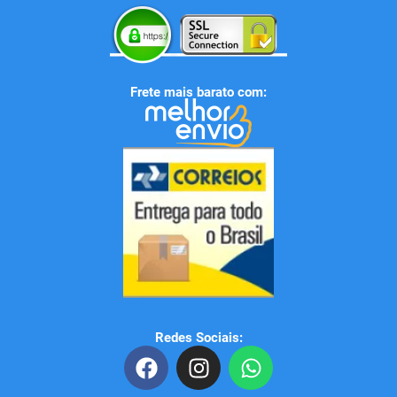
Frete mais barato com:
Redes Sociais:
F
I
W
a
n
h