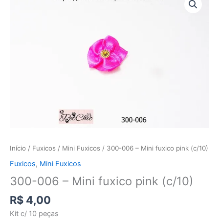
006
-
Mini
fuxico
pink
(c/10)
quantidade
Início
/
Fuxicos
/
Mini Fuxicos
/ 300-006 – Mini fuxico pink (c/10)
Fuxicos
,
Mini Fuxicos
300-006 – Mini fuxico pink (c/10)
R$
4,00
Kit c/ 10 peças