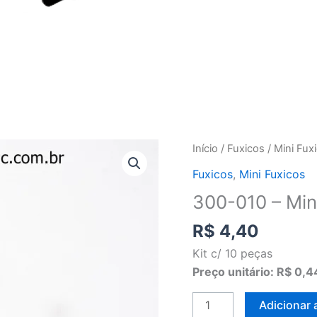
300-
Início
/
Fuxicos
/
Mini Fux
010
Fuxicos
,
Mini Fuxicos
-
300-010 – Mini
Mini
fuxico
R$
4,40
organza
Kit c/ 10 peças
lilás
Preço unitário: R$ 0,4
(c/10)
quantidade
Adicionar 