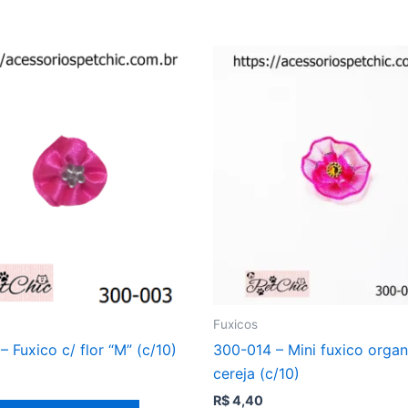
Fuxicos
 Fuxico c/ flor “M” (c/10)
300-014 – Mini fuxico organ
cereja (c/10)
R$
4,40