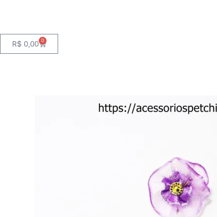
0
Cart
R$
0,00