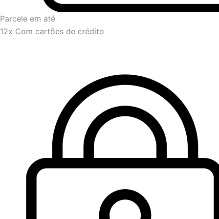
Parcele em até
12x Com cartões de crédito