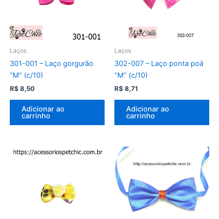
Laços
Laços
301-001 – Laço gorgurão
302-007 – Laço ponta poá
“M” (c/10)
“M” (c/10)
R$
8,50
R$
8,71
Adicionar ao
Adicionar ao
carrinho
carrinho