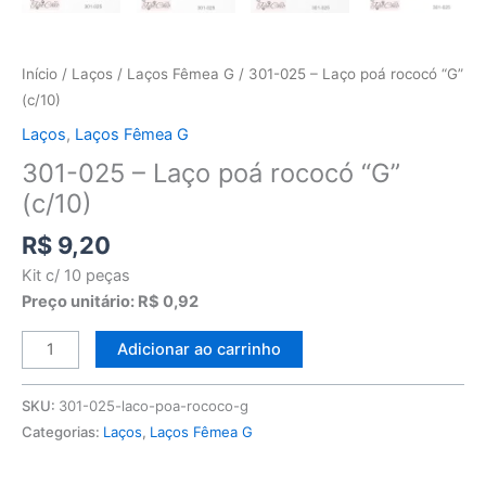
Início
/
Laços
/
Laços Fêmea G
/ 301-025 – Laço poá rococó “G”
(c/10)
Laços
,
Laços Fêmea G
301-025 – Laço poá rococó “G”
(c/10)
R$
9,20
Kit c/ 10 peças
Preço unitário: R$ 0,92
Adicionar ao carrinho
SKU:
301-025-laco-poa-rococo-g
Categorias:
Laços
,
Laços Fêmea G