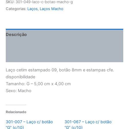
SKU:
301-049-laco-c-botao-macho-g
Categorias:
Laços
,
Laços Macho
Descrição
Informação adicional
Avaliações (0)
Laço cetim estampado 09, botão 8mm e estampas cfe.
disponibilidade
Tamanho: G – 5,00 cm x 4,00 cm
Sexo: Macho
Relacionado
301-007 – Laço c/ botão
301-067 – Laço c/ botão
“G” (c/10)
“G” (c/10)