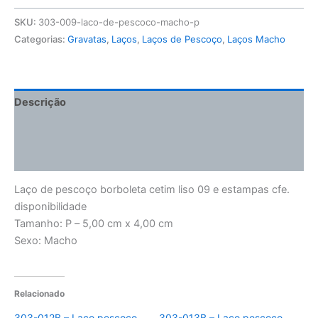
SKU:
303-009-laco-de-pescoco-macho-p
Categorias:
Gravatas
,
Laços
,
Laços de Pescoço
,
Laços Macho
Descrição
Informação adicional
Avaliações (0)
Laço de pescoço borboleta cetim liso 09 e estampas cfe.
disponibilidade
Tamanho: P – 5,00 cm x 4,00 cm
Sexo: Macho
Relacionado
303-012B – Laço pescoço
303-013B – Laço pescoço