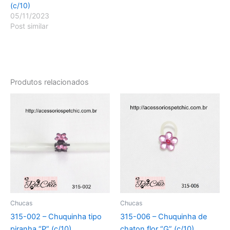
(c/10)
05/11/2023
Post similar
Produtos relacionados
Chucas
Chucas
315-002 – Chuquinha tipo
315-006 – Chuquinha de
piranha “P” (c/10)
chaton flor “G” (c/10)