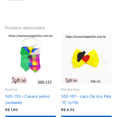
Produtos relacionados
Eventos
Dia dos Pais
500-153 – Casaco junino
500-161 – Laço Dia dos Pais
(unidade)
“G” (c/10)
R$
1,60
R$
8,53