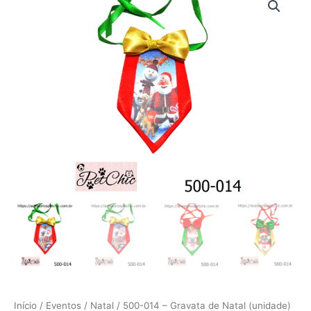
014
-
Gravata
de
Natal
(unidade)
quantidade
Início
/
Eventos
/
Natal
/ 500-014 – Gravata de Natal (unidade)