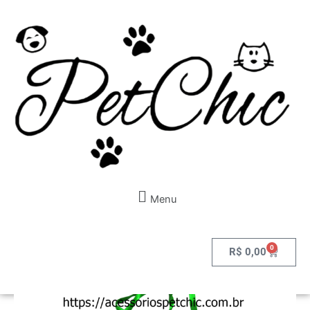
Ir
para
o
conteúdo
Menu
0
Cart
R$
0,00
500-