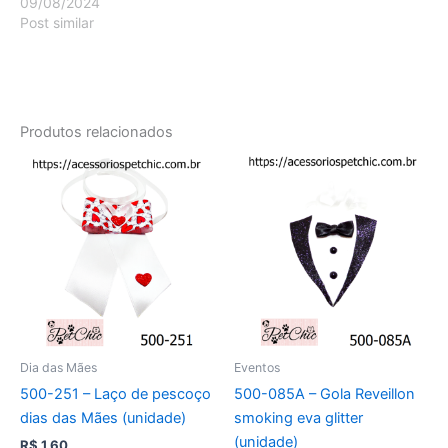
09/08/2024
Post similar
Produtos relacionados
Dia das Mães
Eventos
500-251 – Laço de pescoço
500-085A – Gola Reveillon
dias das Mães (unidade)
smoking eva glitter
(unidade)
R$
1,60