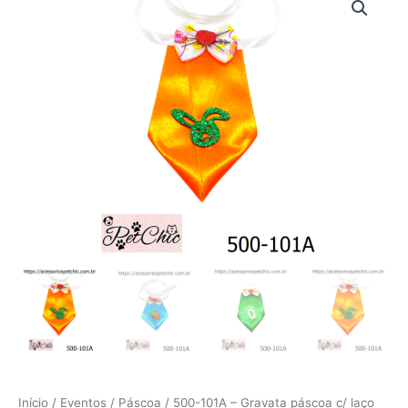
101A
-
Gravata
páscoa
c/
laço
(Unidade)
quantidade
Início
/
Eventos
/
Páscoa
/ 500-101A – Gravata páscoa c/ laço