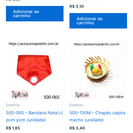
R$
3,10
Adicionar ao
carrinho
Adicionar ao
carrinho
Eventos
Eventos
500-065 – Bandana Natal c/
500-150M – Chapéu caipira
pom pom (unidade)
macho (unidade)
R$
1,85
R$
3,40