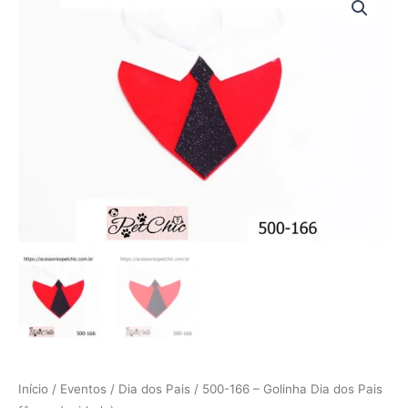
166
-
Golinha
Dia
dos
Pais
fêmea
(unidade)
quantidade
Início
/
Eventos
/
Dia dos Pais
/ 500-166 – Golinha Dia dos Pais