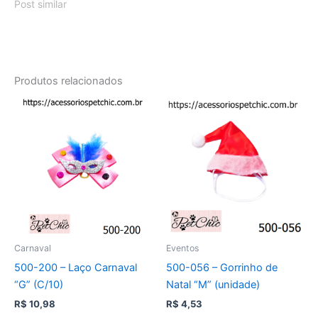
Post similar
Produtos relacionados
Carnaval
Eventos
500-200 – Laço Carnaval
500-056 – Gorrinho de
“G” (C/10)
Natal “M” (unidade)
R$
10,98
R$
4,53