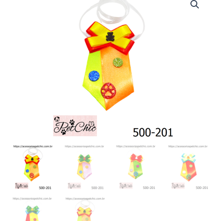
201
-
Gravata
Carnaval
(unidade)
quantidade