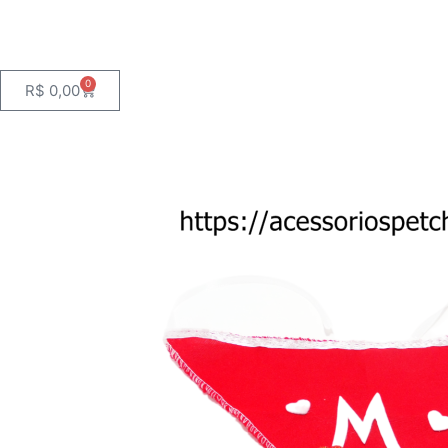
0
Cart
R$
0,00