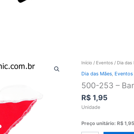
500-
Início
/
Eventos
/
Dia das
253
Dia das Mães
,
Eventos
-
500-253 – Ban
Bandana
dia
R$
1,95
das
Unidade
Mães
(unidade)
Preço unitário: R$ 1,9
quantidade