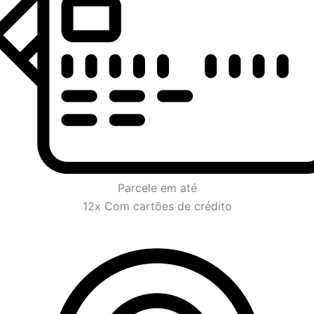
Parcele em até
12x Com cartões de crédito