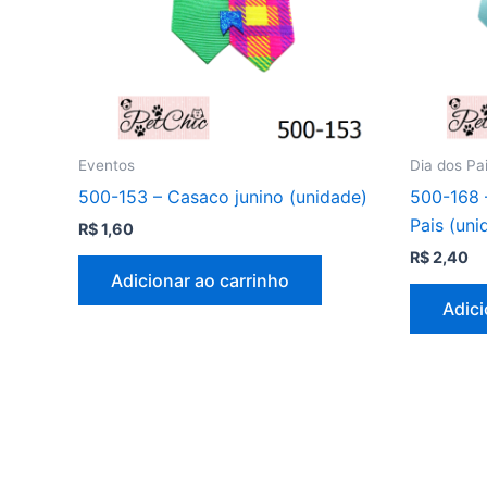
Eventos
Dia dos Pa
500-153 – Casaco junino (unidade)
500-168 
Pais (uni
R$
1,60
R$
2,40
Adicionar ao carrinho
Adici