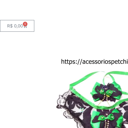
0
Cart
R$
0,00