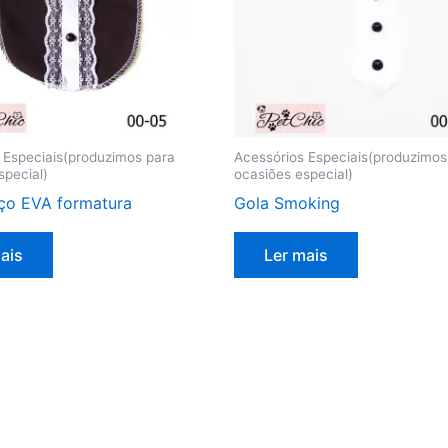
 Especiais(produzimos para
Acessórios Especiais(produzimos
special)
ocasiões especial)
aço EVA formatura
Gola Smoking
ais
Ler mais