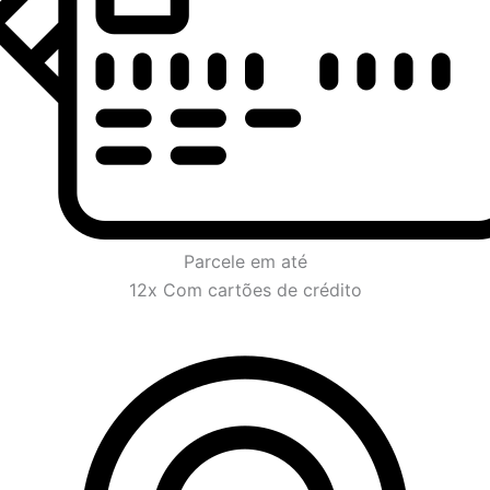
Parcele em até
12x Com cartões de crédito