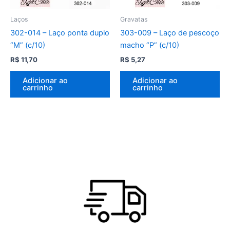
Laços
Gravatas
302-014 – Laço ponta duplo
303-009 – Laço de pescoço
“M” (c/10)
macho “P” (c/10)
R$
11,70
R$
5,27
Adicionar ao
Adicionar ao
carrinho
carrinho