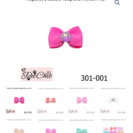
001
-
Laço
gorgurão
"M"
(c/10)
quantidade