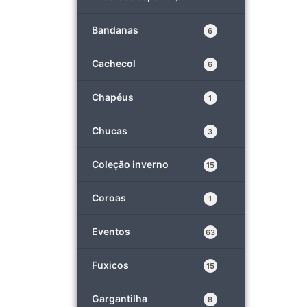
Bandanas
6
Cachecol
6
Chapéus
1
Chucas
3
Coleção inverno
15
Coroas
1
Eventos
63
Fuxicos
15
Gargantilha
8