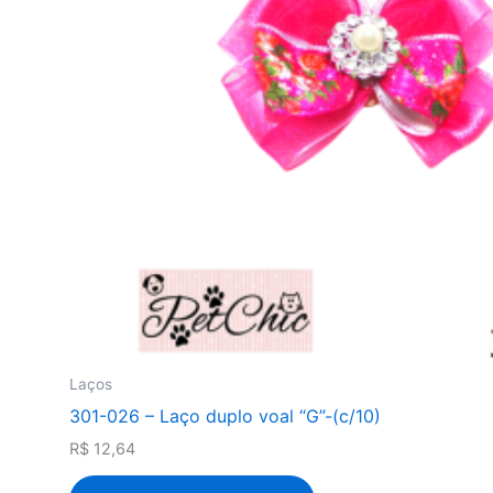
Laços
301-026 – Laço duplo voal “G”-(c/10)
R$
12,64