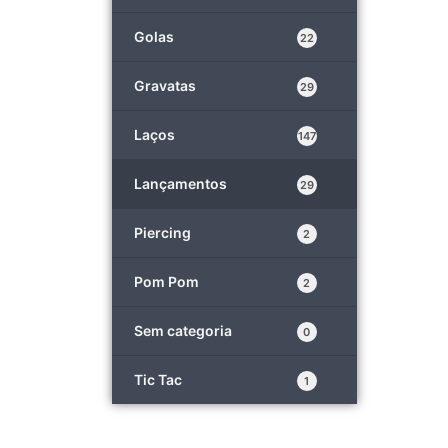
Golas
22
Gravatas
29
Laços
147
Lançamentos
29
Piercing
2
Pom Pom
2
Sem categoria
0
Tic Tac
1