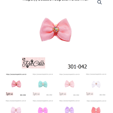
042
-
Laço
gorgurão
"G"
(c/10)
quantidade