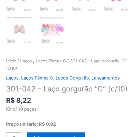
Início
/
Laços
/
Laços Fêmea G
/ 301-042 – Laço gorgurão “G”
(c/10)
Laços
,
Laços Fêmea G
,
Laços Gorgurão
,
Lançamentos
301-042 – Laço gorgurão “G” (c/10)
R$
8,22
Kit c/ 10 peças
Preço unitário: R$ 0,82