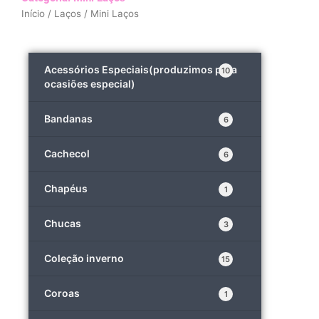
Início
/
Laços
/ Mini Laços
Acessórios Especiais(produzimos para
10
ocasiões especial)
Bandanas
6
Cachecol
6
Chapéus
1
Chucas
3
Coleção inverno
15
Coroas
1