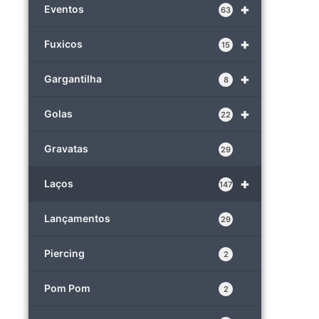
+
Eventos
63
+
Fuxicos
15
+
Gargantilha
8
+
Golas
22
Gravatas
29
+
Laços
147
Lançamentos
29
Piercing
2
Pom Pom
2