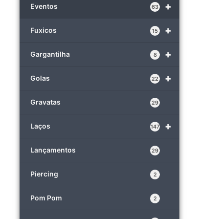
+
Eventos
63
+
Fuxicos
15
+
Gargantilha
8
+
Golas
22
Gravatas
29
+
Laços
147
Lançamentos
29
Piercing
2
Pom Pom
2