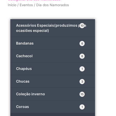
Início
/
Eventos
/ Dia dos Namorados
Acessórios Especiais(produzimos para
10
ocasiões especial)
Bandanas
6
Cachecol
6
Chapéus
1
Chucas
3
Coleção inverno
15
Coroas
1