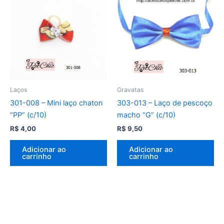
Laços
Gravatas
301-008 – Mini laço chaton
303-013 – Laço de pescoço
“PP” (c/10)
macho “G” (c/10)
R$
4,00
R$
9,50
Adicionar ao
Adicionar ao
carrinho
carrinho