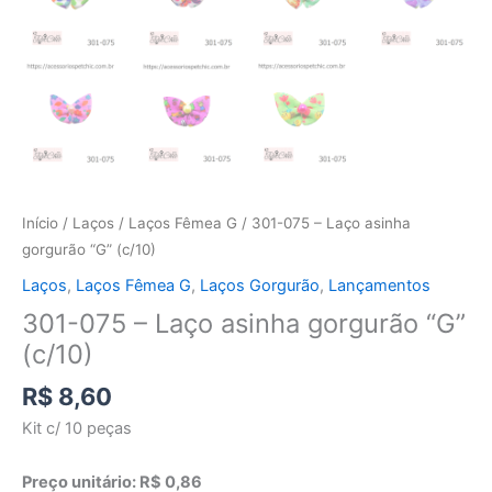
Início
/
Laços
/
Laços Fêmea G
/ 301-075 – Laço asinha
gorgurão “G” (c/10)
Laços
,
Laços Fêmea G
,
Laços Gorgurão
,
Lançamentos
301-075 – Laço asinha gorgurão “G”
(c/10)
R$
8,60
Kit c/ 10 peças
Preço unitário: R$ 0,86