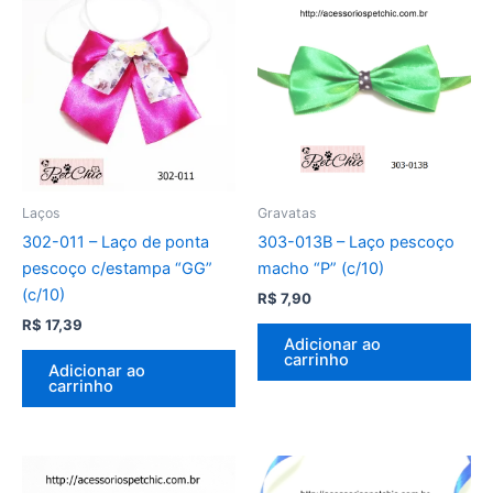
Laços
Gravatas
302-011 – Laço de ponta
303-013B – Laço pescoço
pescoço c/estampa “GG”
macho “P” (c/10)
(c/10)
R$
7,90
R$
17,39
Adicionar ao
carrinho
Adicionar ao
carrinho