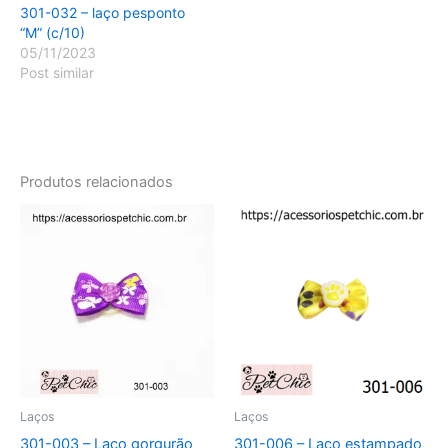
301-032 – laço pesponto
“M” (c/10)
05/11/2023
Post similar
Produtos relacionados
Laços
Laços
301-003 – Laço gorgurão
301-006 – Laço estampado