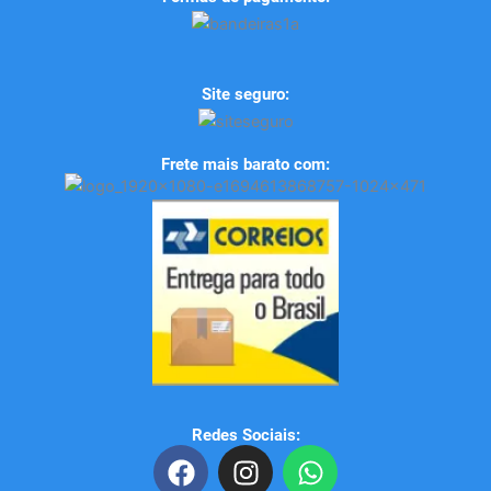
Site seguro:
Frete mais barato com:
Redes Sociais:
F
I
W
a
n
h