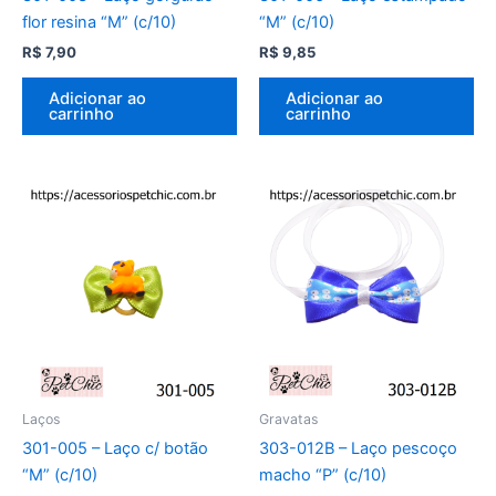
flor resina “M” (c/10)
“M” (c/10)
R$
7,90
R$
9,85
Adicionar ao
Adicionar ao
carrinho
carrinho
Laços
Gravatas
301-005 – Laço c/ botão
303-012B – Laço pescoço
“M” (c/10)
macho “P” (c/10)