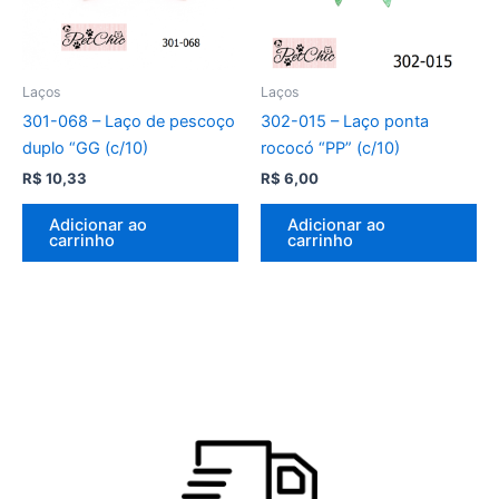
Laços
Laços
301-068 – Laço de pescoço
302-015 – Laço ponta
duplo “GG (c/10)
rococó “PP” (c/10)
R$
10,33
R$
6,00
Adicionar ao
Adicionar ao
carrinho
carrinho