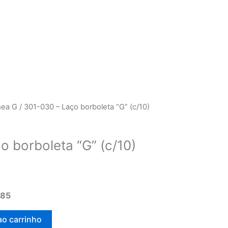
mea G
/ 301-030 – Laço borboleta “G” (c/10)
o borboleta “G” (c/10)
,85
ao carrinho