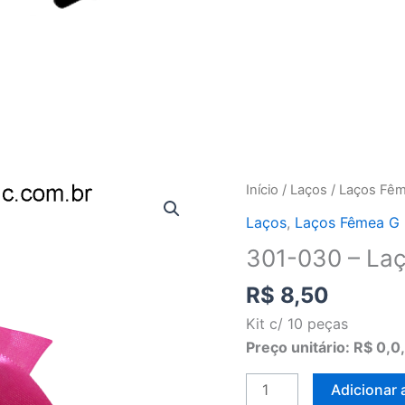
301-
Início
/
Laços
/
Laços Fê
030
Laços
,
Laços Fêmea G
-
301-030 – Laç
Laço
borboleta
R$
8,50
"G"
Kit c/ 10 peças
(c/10)
Preço unitário: R$ 0,0
quantidade
Adicionar 