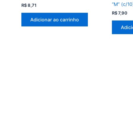
“M” (c/10
R$
8,71
R$
7,90
Adicionar ao carrinho
Adici