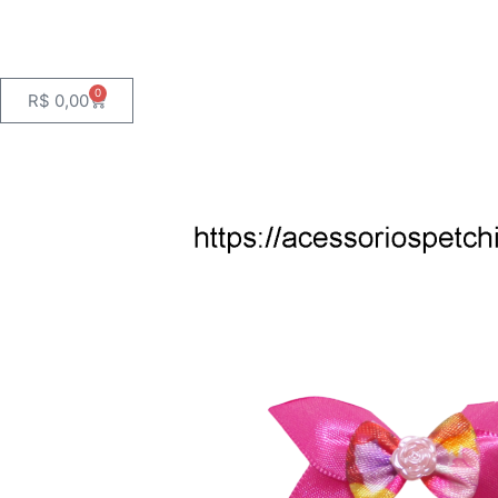
0
Cart
R$
0,00