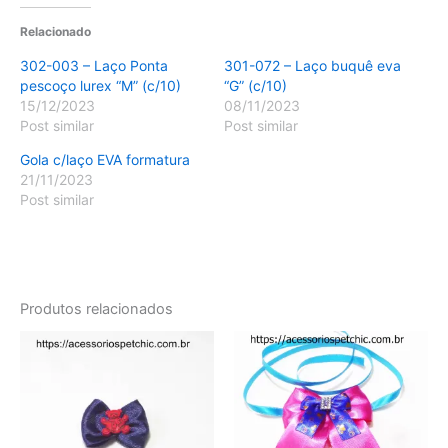
Relacionado
302-003 – Laço Ponta
301-072 – Laço buquê eva
pescoço lurex “M” (c/10)
“G” (c/10)
15/12/2023
08/11/2023
Post similar
Post similar
Gola c/laço EVA formatura
21/11/2023
Post similar
Produtos relacionados