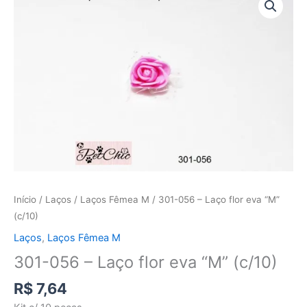
056
-
Laço
flor
eva
"M"
(c/10)
quantidade
Início
/
Laços
/
Laços Fêmea M
/ 301-056 – Laço flor eva “M”
(c/10)
Laços
,
Laços Fêmea M
301-056 – Laço flor eva “M” (c/10)
R$
7,64