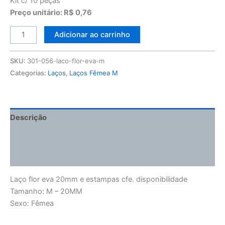
Kit c/ 10 peças
Preço unitário: R$ 0,76
Adicionar ao carrinho
SKU:
301-056-laco-flor-eva-m
Categorias:
Laços
,
Laços Fêmea M
Descrição
Informação adicional
Avaliações (0)
Laço flor eva 20mm e estampas cfe. disponibilidade
Tamanho: M – 20MM
Sexo: Fêmea