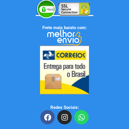
Frete mais barato com:
Redes Sociais:
F
I
W
a
n
h
c
s
a