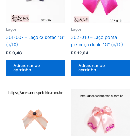
Laços
Laços
301-007 – Laço c/ botão “G”
302-010 – Laço ponta
(c/10)
pescoço duplo “G” (c/10)
R$
9,48
R$
12,64
Adicionar ao
Adicionar ao
carrinho
carrinho