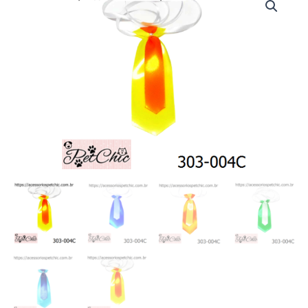
004C
-
Gravata
dupla
"P"
(c/10)
quantidade