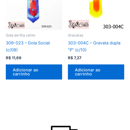
Gola de fita cetim
Gravatas
309-023 – Gola Social
303-004C – Gravata dupla
(c/08)
“P” (c/10)
R$
11,69
R$
7,27
Adicionar ao
Adicionar ao
carrinho
carrinho