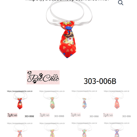
006
B
-
Gravata
estampada
"M"
(c/10)
quantidade