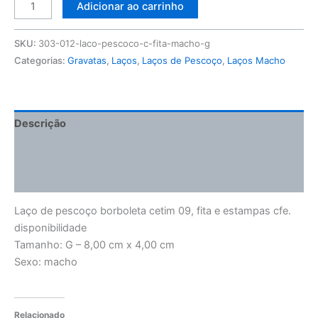
Adicionar ao carrinho
SKU:
303-012-laco-pescoco-c-fita-macho-g
Categorias:
Gravatas
,
Laços
,
Laços de Pescoço
,
Laços Macho
Descrição
Informação adicional
Avaliações (0)
Laço de pescoço borboleta cetim 09, fita e estampas cfe.
disponibilidade
Tamanho: G – 8,00 cm x 4,00 cm
Sexo: macho
Relacionado