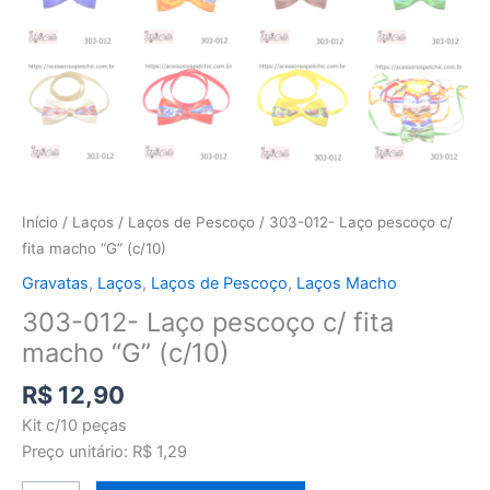
Início
/
Laços
/
Laços de Pescoço
/ 303-012- Laço pescoço c/
fita macho “G” (c/10)
Gravatas
,
Laços
,
Laços de Pescoço
,
Laços Macho
303-012- Laço pescoço c/ fita
macho “G” (c/10)
R$
12,90
Kit c/10 peças
Preço unitário: R$ 1,29