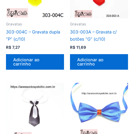
Gravatas
Gravatas
303-004C – Gravata dupla
303-003A – Gravata c/
“P” (c/10)
botões “G” (c/10)
R$
7,27
R$
11,69
Adicionar ao
Adicionar ao
carrinho
carrinho