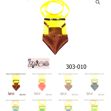
010
-
Gravata
Minions
(c/08)
quantidade