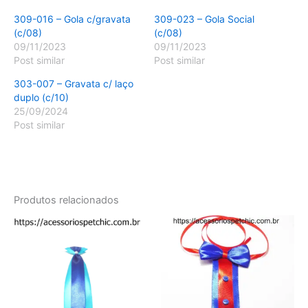
309-016 – Gola c/gravata
309-023 – Gola Social
(c/08)
(c/08)
09/11/2023
09/11/2023
Post similar
Post similar
303-007 – Gravata c/ laço
duplo (c/10)
25/09/2024
Post similar
Produtos relacionados