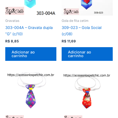
Gravatas
Gola de fita cetim
303-004A – Gravata dupla
309-023 – Gola Social
“G” (c/10)
(c/08)
R$
8,85
R$
11,69
Adicionar ao
Adicionar ao
carrinho
carrinho