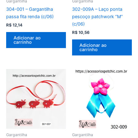
Gargantilha
Gargantilha
304-001 – Gargantilha
302-009A – Laço ponta
passa fita renda (c/06)
pescoço patchwork “M”
(c/06)
R$
12,14
R$
10,56
Adicionar ao
carrinho
Adicionar ao
carrinho
Gargantilha
Gargantilha