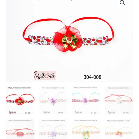
008
-
Gargantilha
estampas
"M"
(c/06)
quantidade