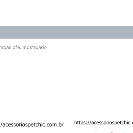
(0)
mpas cfe. mostruário