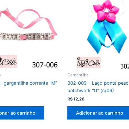
a
Gargantilha
– gargantilha corrente “M”
302-009 – Laço ponta pes
patchwork “G” (c/06)
R$
12,26
onar ao carrinho
Adicionar ao carrinho