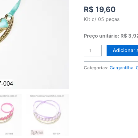
pedra
R$
19,60
(c/05)
Kit c/ 05 peças
quantidade
Preço unitário: R$ 3,9
Adicionar 
Categorias:
Gargantilha
,