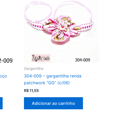
Gargantilha
coço
304-009 – gargantilha renda
patchwork “GG” (c/06)
R$
11,55
Adicionar ao carrinho