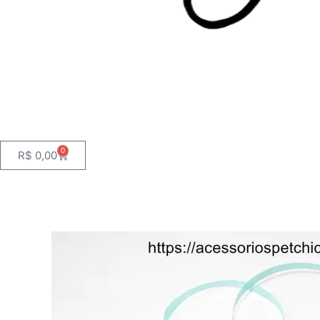
0
Cart
R$
0,00