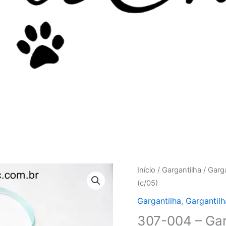
307-
Início
/
Gargantilha
/
Garga
004
(c/05)
-
Gargantilha
,
Gargantilh
Gargantilha
307-004 – Gar
de