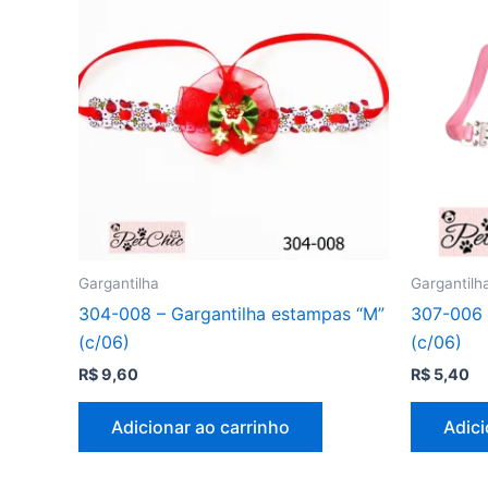
Gargantilha
Gargantilh
304-008 – Gargantilha estampas “M”
307-006 
(c/06)
(c/06)
R$
9,60
R$
5,40
Adicionar ao carrinho
Adici