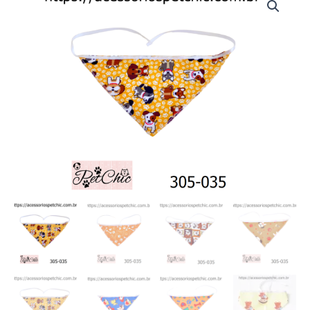
035
-
Bandana
Macho
(c/10)
quantidade