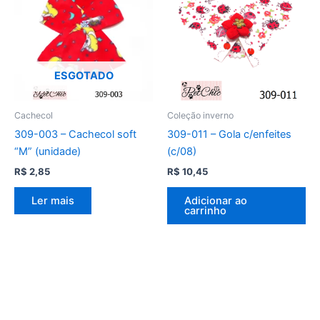
ESGOTADO
Cachecol
Coleção inverno
309-003 – Cachecol soft
309-011 – Gola c/enfeites
“M” (unidade)
(c/08)
R$
2,85
R$
10,45
Ler mais
Adicionar ao
carrinho