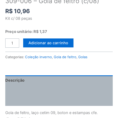
309-006 – Gola de feltro (c/08)
R$
10,96
Kit c/ 08 peças
Preço unitário: R$ 1,37
Adicionar ao carrinho
Categorias:
Coleção inverno
,
Gola de feltro
,
Golas
Descrição
Informação adicional
Avaliações (0)
Gola de feltro, laço cetim 09, boton e estampas cfe.