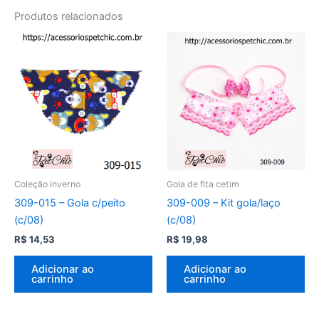
Produtos relacionados
Coleção inverno
Gola de fita cetim
309-015 – Gola c/peito
309-009 – Kit gola/laço
(c/08)
(c/08)
R$
14,53
R$
19,98
Adicionar ao
Adicionar ao
carrinho
carrinho