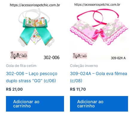
Gola de fita cetim
Coleção inverno
302-006 – Laço pescoço
309-024A – Gola eva fêmea
duplo strass “GG” (c/06)
(c/08)
R$
21,00
R$
11,70
Adicionar ao
Adicionar ao
carrinho
carrinho