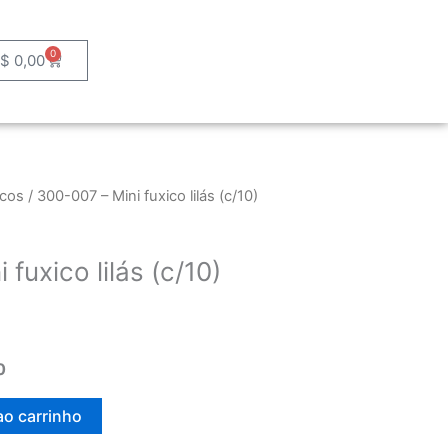
0
Cart
R$
0,00
icos
/ 300-007 – Mini fuxico lilás (c/10)
fuxico lilás (c/10)
0
ao carrinho