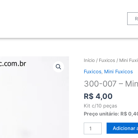
300-
Início
/
Fuxicos
/
Mini Fux
007
Fuxicos
,
Mini Fuxicos
-
300-007 – Mini 
Mini
fuxico
R$
4,00
lilás
Kit c/10 peças
(c/10)
Preço unitário: R$ 0,4
quantidade
Adicionar 