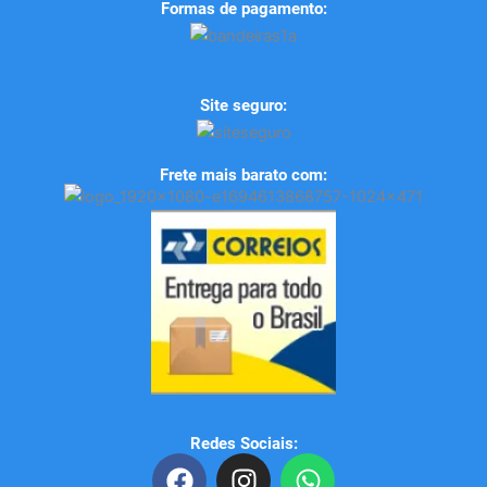
Formas de pagamento:
Site seguro:
Frete mais barato com:
Redes Sociais:
F
I
W