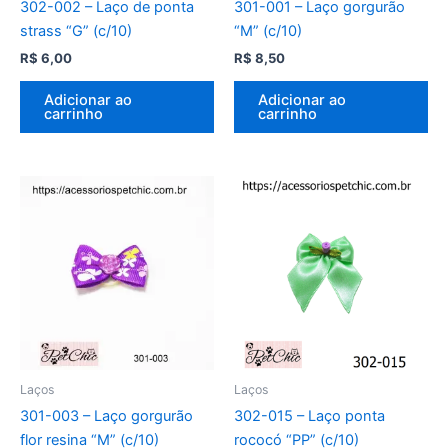
302-002 – Laço de ponta
301-001 – Laço gorgurão
strass “G” (c/10)
“M” (c/10)
R$
6,00
R$
8,50
Adicionar ao
Adicionar ao
carrinho
carrinho
Laços
Laços
301-003 – Laço gorgurão
302-015 – Laço ponta
flor resina “M” (c/10)
rococó “PP” (c/10)