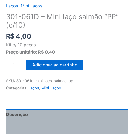
Laços
,
Mini Laços
301-061D – Mini laço salmão “PP”
(c/10)
R$
4,00
Kit c/ 10 peças
Preço unitário: R$ 0,40
Adicionar ao carrinho
SKU:
301-061d-mini-laco-salmao-pp
Categorias:
Laços
,
Mini Laços
Descrição
Informação adicional