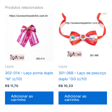
Produtos relacionados
Laços
Laços
302-014 – Laço ponta duplo
301-068 – Laço de pescoço
“M” (c/10)
duplo “GG (c/10)
R$
11,70
R$
10,33
Adicionar ao
Adicionar ao
carrinho
carrinho