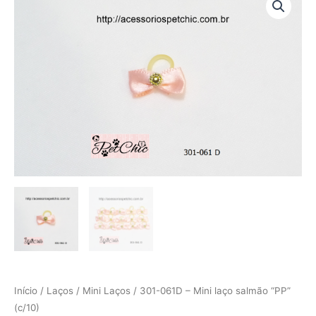
061D
-
Mini
laço
salmão
"PP"
(c/10)
quantidade
Início
/
Laços
/
Mini Laços
/ 301-061D – Mini laço salmão “PP”
(c/10)