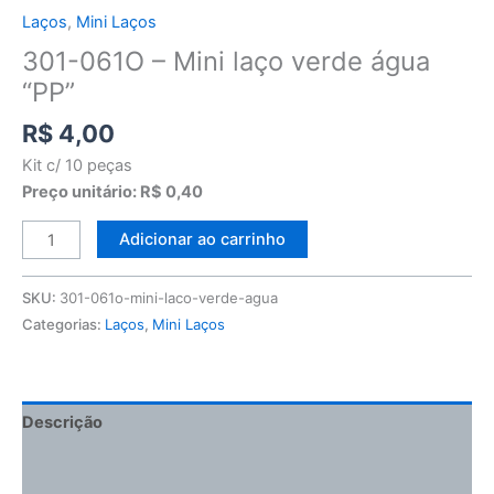
Laços
,
Mini Laços
301-061O – Mini laço verde água
“PP”
R$
4,00
Kit c/ 10 peças
Preço unitário: R$ 0,40
Adicionar ao carrinho
SKU:
301-061o-mini-laco-verde-agua
Categorias:
Laços
,
Mini Laços
Descrição
Informação adicional