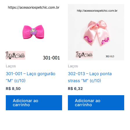
Laços
Laços
301-001 – Laço gorgurão
302-013 – Laço ponta
“M” (c/10)
strass “M” (c/10)
R$
8,50
R$
6,32
Adicionar ao
Adicionar ao
carrinho
carrinho