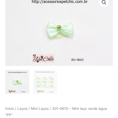
061O
-
Mini
laço
verde
água
"PP"
quantidade
Início
/
Laços
/
Mini Laços
/ 301-061O – Mini laço verde água
“PP”