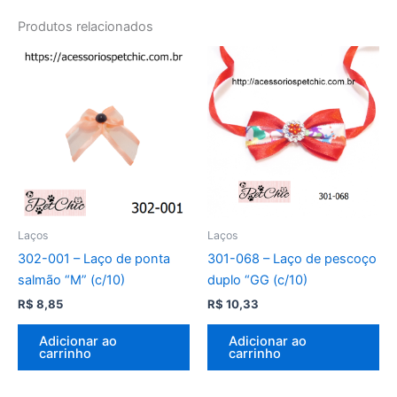
Produtos relacionados
Laços
Laços
302-001 – Laço de ponta
301-068 – Laço de pescoço
salmão “M” (c/10)
duplo “GG (c/10)
R$
8,85
R$
10,33
Adicionar ao
Adicionar ao
carrinho
carrinho