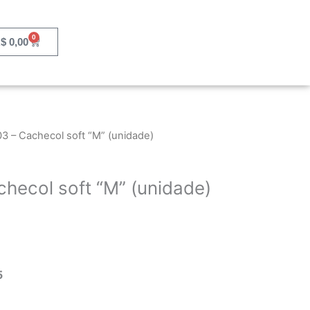
0
Cart
$
0,00
3 – Cachecol soft “M” (unidade)
hecol soft “M” (unidade)
5