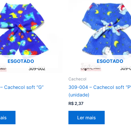
ESGOTADO
ESGOTADO
Cachecol
– Cachecol soft “G”
309-004 – Cachecol soft “P
)
(unidade)
R$
2,37
ais
Ler mais