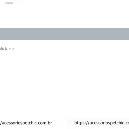
(0)
blidade