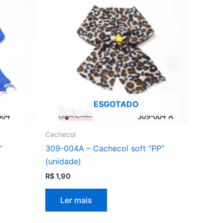
ESGOTADO
Cachecol
”
309-004A – Cachecol soft “PP”
(unidade)
R$
1,90
Ler mais