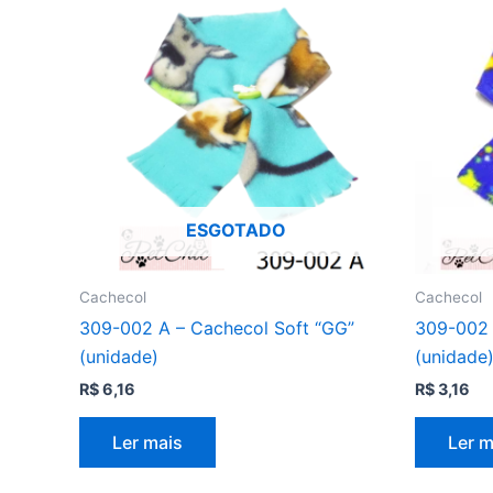
ESGOTADO
Cachecol
Cachecol
309-002 A – Cachecol Soft “GG”
309-002 
(unidade)
(unidade
R$
6,16
R$
3,16
Ler mais
Ler m