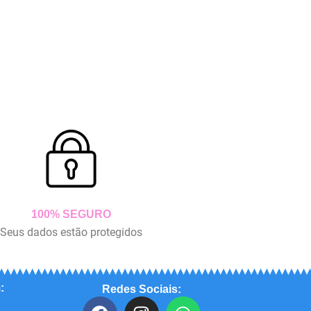
100% SEGURO
Seus dados estão protegidos
:
Redes Sociais:
F
I
W