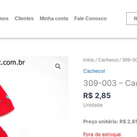
mos
Clientes
Minha conta
Fale Conosco
R
Início
/
Cachecol
/ 309-00
Cachecol
309-003 – Cac
R$
2,85
Unidade
Preço unitário: R$ 2,8
Fora de estoque