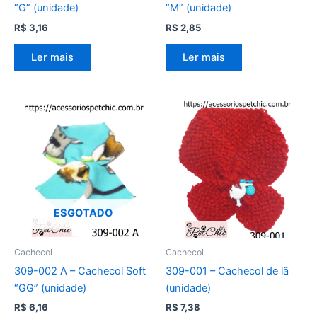
“G” (unidade)
“M” (unidade)
R$
3,16
R$
2,85
Ler mais
Ler mais
ESGOTADO
Cachecol
Cachecol
309-002 A – Cachecol Soft
309-001 – Cachecol de lã
“GG” (unidade)
(unidade)
R$
6,16
R$
7,38